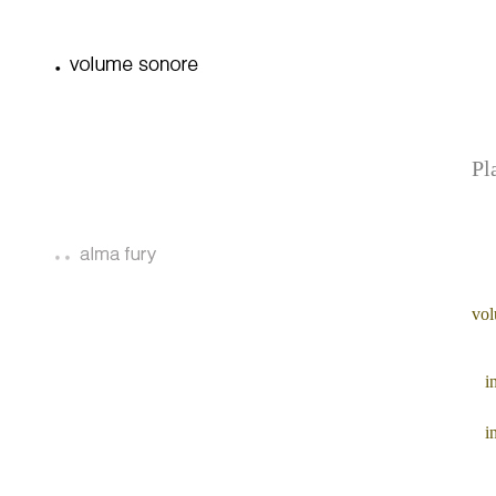
Pl
vo
i
i