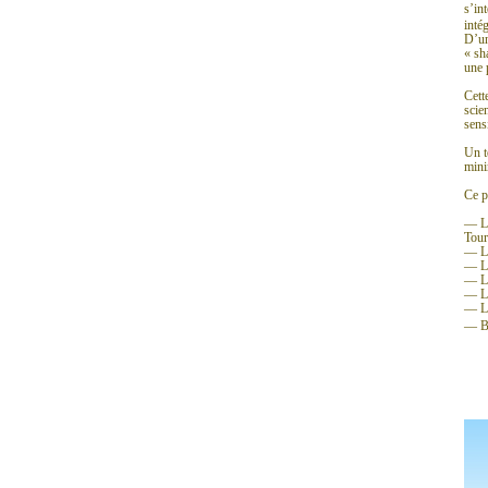
s’in
inté
D’un
« sh
une 
Cett
scie
sens
Un t
mini
Ce p
— L’
Tour
— La
— La
— La
— Le
— La
— Bo