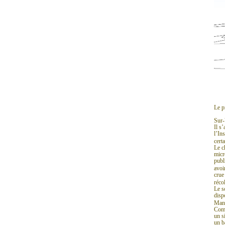
Le p
Sur-
Il s
l’In
cert
Le c
micr
publ
avoi
crue
réco
Le s
disp
Man
Comm
un s
un b