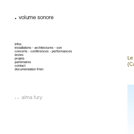
infos
installations - architectures - son
concerts - conférences - performances
textes
Le
projets
partenaires
(C
contact
documentation fr/en