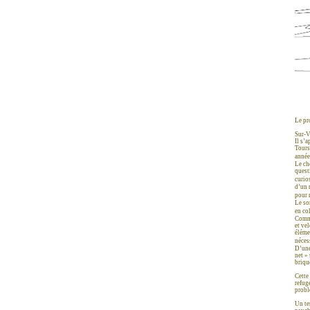
Le pr
Sur-V
Il s’
Tours
anné
Le ch
quest
curio
d’un 
pour 
Le so
en co
Comme
et vel
éléme
néces
D’une
net »
briqu
Cette 
refug
probl
Un te