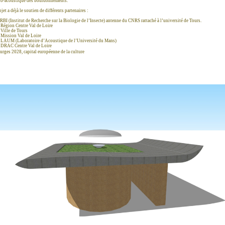
o-acoustique des bourdonnements.
jet a déjà le soutien de différents partenaires :
RBI (Institut de Recherche sur la Biologie de l’Insecte) antenne du CNRS rattaché à l’université de Tours.
Région Centre Val de Loire
Ville de Tours
Mission Val de Loire
LAUM (Laboratoire d’Acoustique de l’Université du Mans)
DRAC Centre Val de Loire
rges 2028, capital européenne de la culture