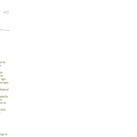
té de
es
ous
 sa
s’agit
sauvages
 élaboré
abeille
et
tir sa
 bird
«
ings et