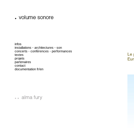
infos
installations - architectures - son
concerts - conférences - performances
Le 
textes
projets
Eur
partenaires
contact
documentation fr/en