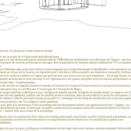
ojet Sur-Vol (porté par Claude Alma) en résumé :
ol est un projet Art et biodiversité multidisciplinaire.
appuie sur une récente publication internationale de l’IRBI (Institut de Recherche sur la Biologie de l’Insecte - universi
) à propos des insectes pollinisateurs sauvages, dont la population de certaines espèces a diminué de 75% en quelqu
es.
oix esthétique mais avant tout technico-sonore emprunté par Claude Alma permet d’appréhender ce micromonde et n
ionne sur le jour où les insectes ne chanteront plus. Cette œuvre offrira au public une expérience sensorielle, éveillera
sité et le conduira à réfléchir à l’impact que peuvent avoir nos actions sur nos environnements. Sur le plan formel, il 
module architectural en terre crue dont le toit végétalisé avec des plantes mellifères attire les insectes pollinisateurs 
récolter leurs... bourdonnements.
n des insectes est amplifié, focalisé et transmis à l’intérieur de l’espace d’écoute au moyen d’un dispositif acoustique
llaboration avec le LAUM (Labo d’Acoustique de l’Université du Mans).
 unique mobilier symbolique et pour souligner de manière sensible la fragilité du monde naturel, un siège en cire d’
ours de soie (matériaux produits par les insectes) invite à stationner, dans un bain olfactif et tactile de circonstance. C
nt renforce l’idée de sanctuaire et propose au public à s’interroger sur une forme de sacralisation du vivant pour garan
saire protection. Sur-Vol intégre un volet numérique.
 part, grâce à la constitution d’une sonothèque des bourdonnements allaires, une application de type « shazam » ou «
 sera proposée au public. D’autre part, les publics seront invités à composer une pièce sonore participative à l’aide de 
es » sonores elles aussi issues de la sonothèque.
œuvre, dont la construction fera l’objet d'un chantier participatif, sera à la fois un pôle d’observation scientifique, un
e/sanctuaire, un réservoir de biodiversité et un amplificateur sonore naturel tout en sensibilisant le public à ces
ématiques.
mps fort avec concerts, conférences et performances est envisagé, entre sons continus, musique minimale, field record